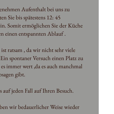
enehmen Aufenthalt bei uns zu
ten Sie bis spätestens 12: 45
sein. Somit ermöglichen Sie der Küche
n einen entspannten Ablauf .
ist ratsam , da wir nicht sehr viele
 Ein spontaner Versuch einen Platz zu
es immer wert ,da es auch manchmal
bsagen gibt.
 auf jeden Fall auf Ihren Besuch.
ben wir bedauerlicher Weise wieder