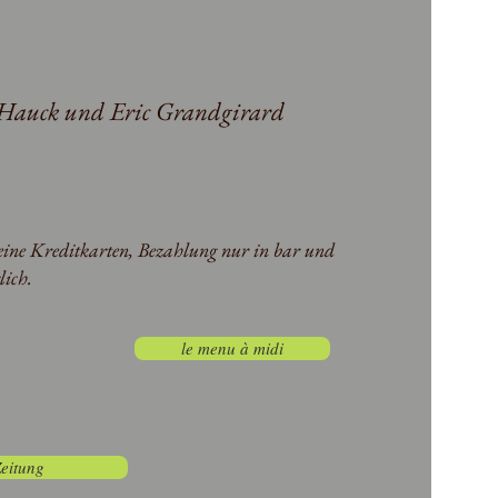
Hauck und Eric Grandgirard
eine Kreditkarten, Bezahlung nur in bar und
ich.
le menu à midi
Zeitung