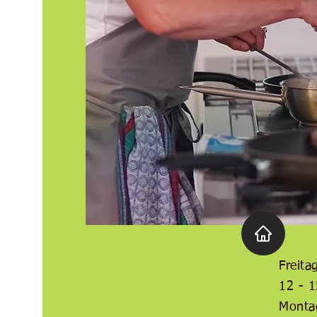
Freita
12 - 1
​​Mont