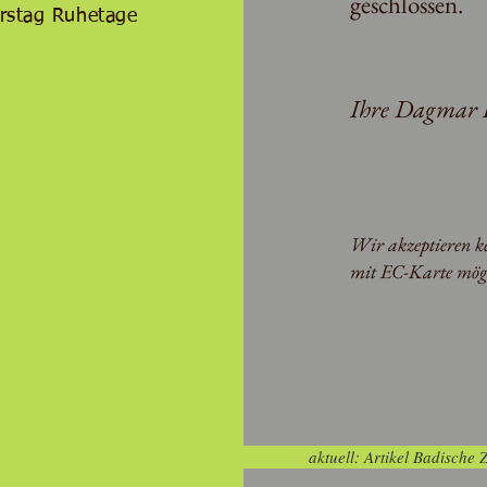
geschlossen.
rstag Ruhetage
Ihre Dagmar 
Wir
akzeptieren k
mit EC-Karte mögl
aktuell: Artikel Badische 