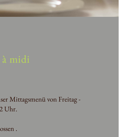
 à midi
ser Mittagsmenü von Freitag -
12 Uhr.
ossen .